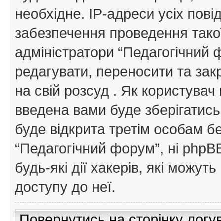
необхідне. IP-адреси усіх пов
забезпечення проведення такої
адміністратори “Педагогічний
редагувати, переносити та зак
на свій розсуд . Як користува
введена вами буде зберігатись
буде відкрита третім особам бе
“Педагогічний форум”, ні phpBB
будь-які дії хакерів, які можу
доступу до неї.
Повернутись на сторінку логу