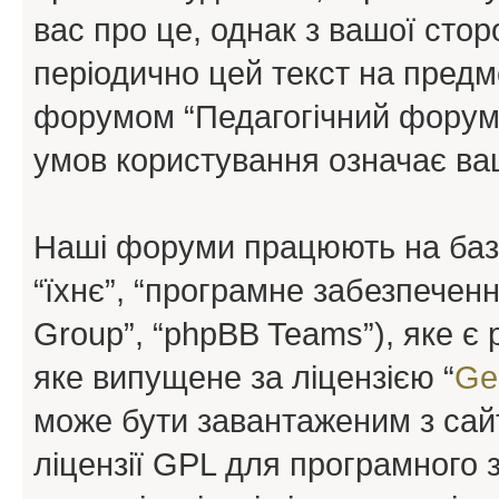
вас про це, однак з вашої сто
періодично цей текст на предм
форумом “Педагогічний форум”
умов користування означає ваш
Наші форуми працюють на базі 
“їхнє”, “програмне забезпечен
Group”, “phpBB Teams”), яке є
яке випущене за ліцензією “
Ge
може бути завантаженим з са
ліцензії GPL для програмного 