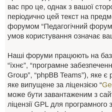
вас про це, однак з вашої сто
періодично цей текст на предм
форумом “Педагогічний форум”
умов користування означає ваш
Наші форуми працюють на базі 
“їхнє”, “програмне забезпечен
Group”, “phpBB Teams”), яке є
яке випущене за ліцензією “
Ge
може бути завантаженим з са
ліцензії GPL для програмного 