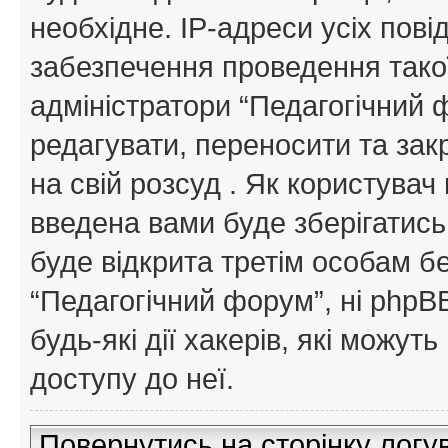
необхідне. IP-адреси усіх пов
забезпечення проведення такої
адміністратори “Педагогічний
редагувати, переносити та зак
на свій розсуд . Як користува
введена вами буде зберігатись
буде відкрита третім особам бе
“Педагогічний форум”, ні phpBB
будь-які дії хакерів, які можу
доступу до неї.
Повернутись на сторінку логу