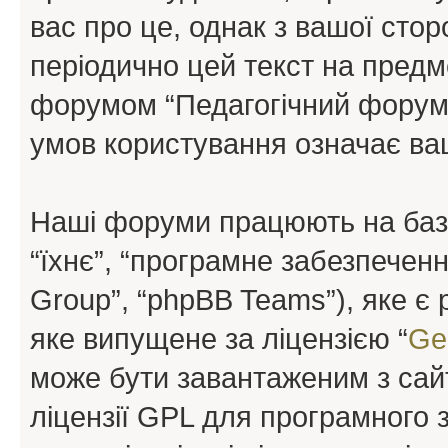
вас про це, однак з вашої сто
періодично цей текст на предм
форумом “Педагогічний форум”
умов користування означає ваш
Наші форуми працюють на базі 
“їхнє”, “програмне забезпечен
Group”, “phpBB Teams”), яке є
яке випущене за ліцензією “
Ge
може бути завантаженим з са
ліцензії GPL для програмного 