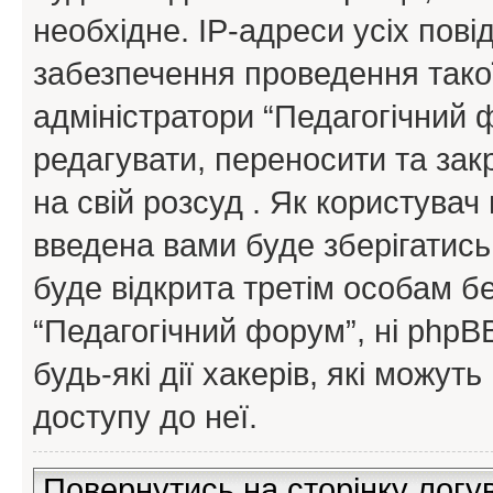
необхідне. IP-адреси усіх пов
забезпечення проведення такої
адміністратори “Педагогічний
редагувати, переносити та зак
на свій розсуд . Як користува
введена вами буде зберігатись
буде відкрита третім особам бе
“Педагогічний форум”, ні phpBB
будь-які дії хакерів, які можу
доступу до неї.
Повернутись на сторінку логу