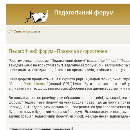
Педагогічний форум
Список форумів
Педагогічний форум - Правила використання
Реєструючись на форумі “Педагогічний форум” (надалі “ми”, “наш”, “Педаго
заходьте і/або не користуйтесь “Педагогічний форум”. Ми залишаємо за 
переглядати періодично цей текст на предмет змін, оскільки користува
Наші форуми працюють на базі скрипта phpBB (надалі “вони”, “їхнє”, “п
“
General Public License
” (надалі “GPL”) і може бути завантаженим з сайт
впливають на те, що дозволяється/забороняється адміністрацією чи на п
Ви погоджуєтесь не розміщувати образливі, непристойні, вульгарні, накле
форуму “Педагогічний форум” чи міжнародне право. Такі дії можуть призв
необхідне. IP-адреси усіх повідомлень зберігаються для забезпечення п
будь-яку тему в будь-який час на свій розсуд . Як користувач ви погоджу
адміністрація “Педагогічний форум”, ні phpBB не буде нести відповідальні