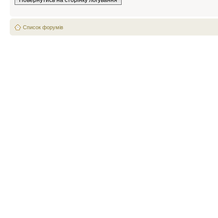
Повернутись на сторінку логування
Список форумів