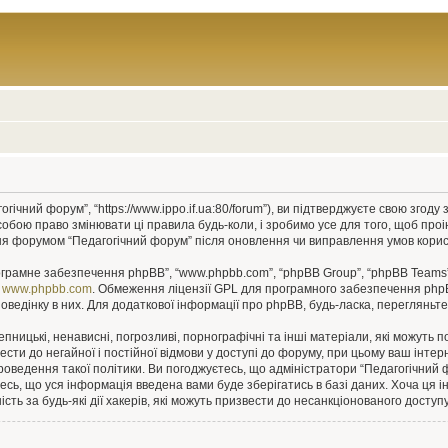
гічний форум”, “https://www.ippo.if.ua:80/forum”), ви підтверджуєте свою згод
собою право змінювати ці правила будь-коли, і зробимо усе для того, щоб про
ння форумом “Педагогічний форум” після оновлення чи виправлення умов корис
рограмне забезпечення phpBB”, “www.phpbb.com”, “phpBB Group”, “phpBB Teams”
у
www.phpbb.com
. Обмеження ліцензії GPL для програмного забезпечення phpBB 
оведінку в них. Для додаткової інформації про phpBB, будь-ласка, перегляньт
пницькі, ненависні, погрозливі, порнографічні та інші матеріали, які можуть п
ести до негайної і постійної відмови у доступі до форуму, при цьому ваш інт
роведення такої політики. Ви погоджуєтесь, що адміністратори “Педагогічний
єтесь, що уся інформація введена вами буде зберігатись в базі даних. Хоча ця 
сть за будь-які дії хакерів, які можуть призвести до несанкціонованого доступу