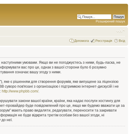
Розширений пошук
Допомога
Реєстрація
Вхід
у з наступними умовами. Якщо ви не погоджуєтесь з ними, будь-ласка, не
інформувати вас про це, однак з вашої сторони було б розумно
тування означає вашу згоду з ними.
), яке є рішенням для створення форумів, яке випущене за ліцензією
суворо пов'язані з організацією і підтримкою інтернет-дискусій і не
е:
http://www.phpbb.com/
.
орушувати закони вашої країни, країни, яка надає послуги хостингу для
ернет-провайдер буде повідомлений про це, якщо ми будемо вважати це за
 форум” мають право видаляти, редагувати, переносити та закривати
інформація не буде відкрита третім особам без вашої згоди, ні
 до неї.