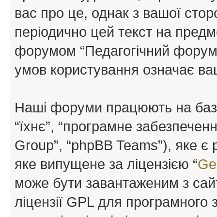
вас про це, однак з вашої сто
періодично цей текст на предм
форумом “Педагогічний форум”
умов користування означає ваш
Наші форуми працюють на базі 
“їхнє”, “програмне забезпечен
Group”, “phpBB Teams”), яке є
яке випущене за ліцензією “
Ge
може бути завантаженим з са
ліцензії GPL для програмного 