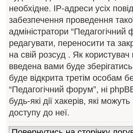
необхідне. IP-адреси усіх пов
забезпечення проведення такої
адміністратори “Педагогічний
редагувати, переносити та зак
на свій розсуд . Як користува
введена вами буде зберігатись
буде відкрита третім особам бе
“Педагогічний форум”, ні phpBB
будь-які дії хакерів, які можу
доступу до неї.
Повернутись на сторінку логу