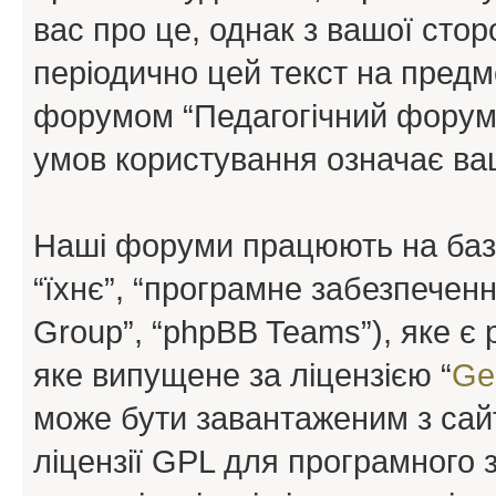
вас про це, однак з вашої сто
періодично цей текст на предм
форумом “Педагогічний форум”
умов користування означає ваш
Наші форуми працюють на базі 
“їхнє”, “програмне забезпечен
Group”, “phpBB Teams”), яке є
яке випущене за ліцензією “
Ge
може бути завантаженим з са
ліцензії GPL для програмного 