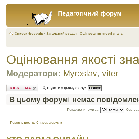
Педагогічний форум
Список форумів
‹
Загальний розділ
‹
Оцінювання якості знань
Оцінювання якості зн
Модератори:
Myroslav
,
viter
Створити нову тему
В цьому форумі немає повідомле
Показувати теми за:
Сортува
Повернутись до Список форумів