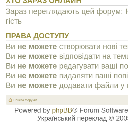
ХТО ЗАРАЗ ОНЛАЙН
Зараз переглядають цей форум: Н
гість
ПРАВА ДОСТУПУ
Ви
не можете
створювати нові т
Ви
не можете
відповідати на тем
Ви
не можете
редагувати ваші п
Ви
не можете
видаляти ваші пов
Ви
не можете
додавати файли у 
Список форумів
Powered by
phpBB
® Forum Software
Український переклад © 20