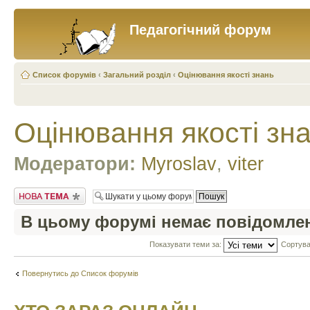
Педагогічний форум
Список форумів
‹
Загальний розділ
‹
Оцінювання якості знань
Оцінювання якості зн
Модератори:
Myroslav
,
viter
Створити нову тему
В цьому форумі немає повідомле
Показувати теми за:
Сортува
Повернутись до Список форумів