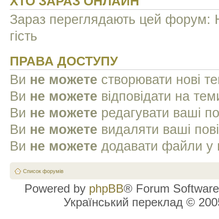
ХТО ЗАРАЗ ОНЛАЙН
Зараз переглядають цей форум: Н
гість
ПРАВА ДОСТУПУ
Ви
не можете
створювати нові т
Ви
не можете
відповідати на тем
Ви
не можете
редагувати ваші п
Ви
не можете
видаляти ваші пов
Ви
не можете
додавати файли у 
Список форумів
Powered by
phpBB
® Forum Software
Український переклад © 20