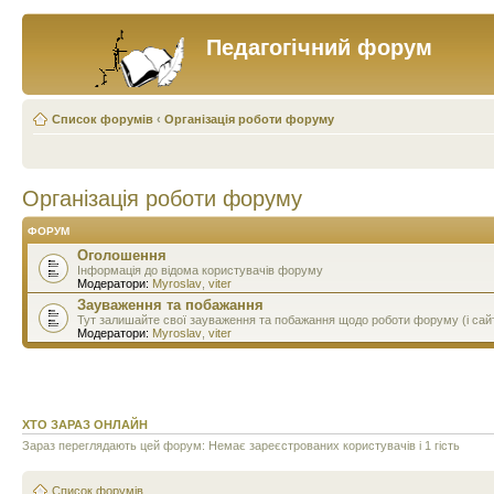
Педагогічний форум
Список форумів
‹
Організація роботи форуму
Організація роботи форуму
ФОРУМ
Оголошення
Інформація до відома користувачів форуму
Модератори:
Myroslav
,
viter
Зауваження та побажання
Тут залишайте свої зауваження та побажання щодо роботи форуму (і сай
Модератори:
Myroslav
,
viter
ХТО ЗАРАЗ ОНЛАЙН
Зараз переглядають цей форум: Немає зареєстрованих користувачів і 1 гість
Список форумів