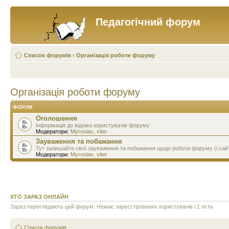
Педагогічний форум
Список форумів
‹
Організація роботи форуму
Організація роботи форуму
ФОРУМ
Оголошення
Інформація до відома користувачів форуму
Модератори:
Myroslav
,
viter
Зауваження та побажання
Тут залишайте свої зауваження та побажання щодо роботи форуму (і сай
Модератори:
Myroslav
,
viter
ХТО ЗАРАЗ ОНЛАЙН
Зараз переглядають цей форум: Немає зареєстрованих користувачів і 1 гість
Список форумів