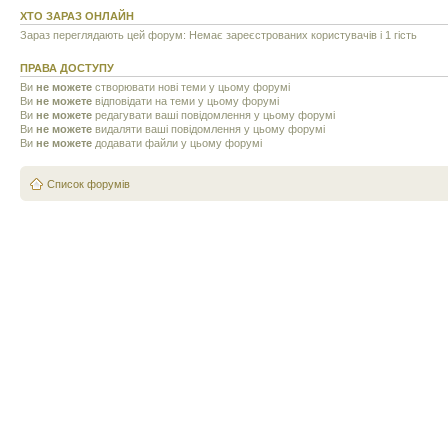
ХТО ЗАРАЗ ОНЛАЙН
Зараз переглядають цей форум: Немає зареєстрованих користувачів і 1 гість
ПРАВА ДОСТУПУ
Ви
не можете
створювати нові теми у цьому форумі
Ви
не можете
відповідати на теми у цьому форумі
Ви
не можете
редагувати ваші повідомлення у цьому форумі
Ви
не можете
видаляти ваші повідомлення у цьому форумі
Ви
не можете
додавати файли у цьому форумі
Список форумів