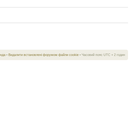
нда
•
Видалити встановлені форумом файли cookie
• Часовий пояс UTC + 2 годин