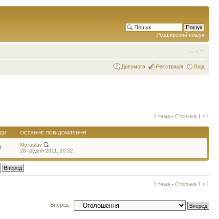
Розширений пошук
Допомога
Реєстрація
Вхід
1 тема • Сторінка
1
з
1
ДИ
ОСТАННЄ ПОВІДОМЛЕННЯ
Myroslav
4
28 грудня 2011, 10:32
1 тема • Сторінка
1
з
1
Вперед: