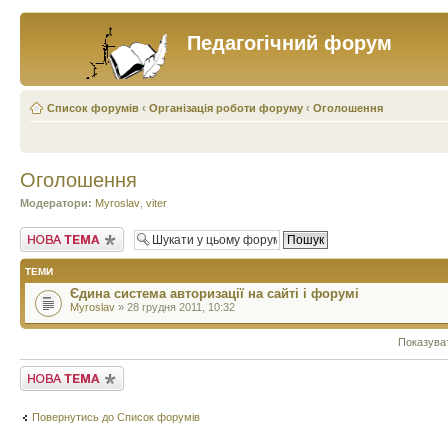
Педагогічний форум
Список форумів
‹
Організація роботи форуму
‹
Оголошення
Оголошення
Модератори:
Myroslav
,
viter
Створити нову тему
ТЕМИ
Єдина система авторизації на сайті і форумі
Myroslav
» 28 грудня 2011, 10:32
Показува
Створити нову тему
Повернутись до Список форумів