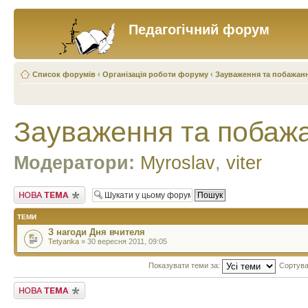
Педагогічний форум
Список форумів
‹
Організація роботи форуму
‹
Зауваження та побажан
Зауваження та побаж
Модератори:
Myroslav
,
viter
Створити нову тему
ТЕМИ
З нагоди Дня вчителя
Tetyanka
» 30 вересня 2011, 09:05
Показувати теми за:
Сортува
Створити нову тему