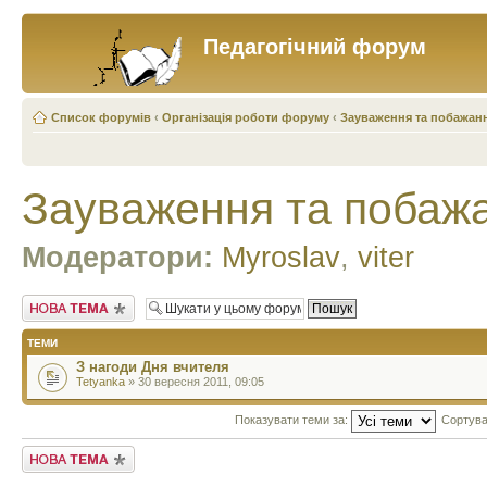
Педагогічний форум
Список форумів
‹
Організація роботи форуму
‹
Зауваження та побажан
Зауваження та побаж
Модератори:
Myroslav
,
viter
Створити нову тему
ТЕМИ
З нагоди Дня вчителя
Tetyanka
» 30 вересня 2011, 09:05
Показувати теми за:
Сортува
Створити нову тему