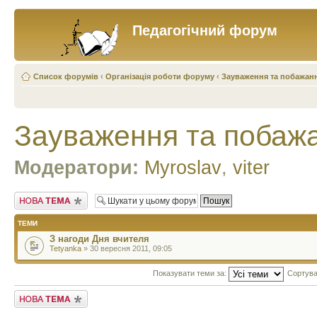
Педагогічний форум
Список форумів
‹
Організація роботи форуму
‹
Зауваження та побажан
Зауваження та побаж
Модератори:
Myroslav
,
viter
Створити нову тему
ТЕМИ
З нагоди Дня вчителя
Tetyanka
» 30 вересня 2011, 09:05
Показувати теми за:
Сортува
Створити нову тему