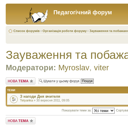
Педагогічний форум
Список форумів
‹
Організація роботи форуму
‹
Зауваження та побажан
Зауваження та побаж
Модератори:
Myroslav
,
viter
Створити нову тему
ТЕМИ
З нагоди Дня вчителя
Tetyanka
» 30 вересня 2011, 09:05
Показувати теми за:
Сортува
Створити нову тему