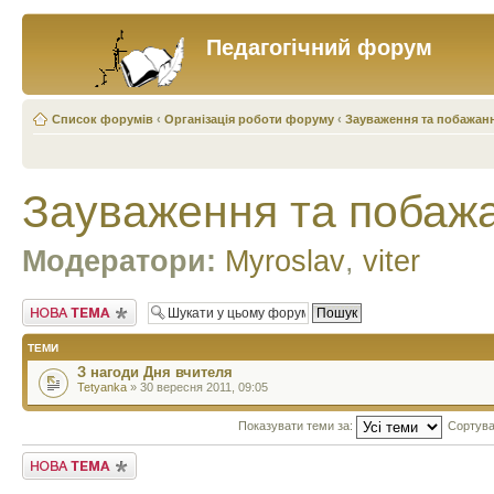
Педагогічний форум
Список форумів
‹
Організація роботи форуму
‹
Зауваження та побажан
Зауваження та побаж
Модератори:
Myroslav
,
viter
Створити нову тему
ТЕМИ
З нагоди Дня вчителя
Tetyanka
» 30 вересня 2011, 09:05
Показувати теми за:
Сортува
Створити нову тему