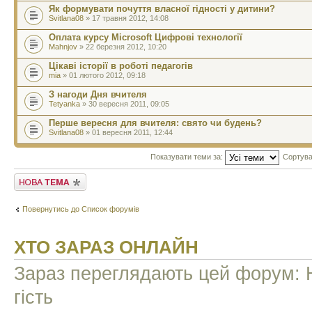
Як формувати почуття власної гідності у дитини?
Svitlana08
» 17 травня 2012, 14:08
Оплата курсу Microsoft Цифрові технології
Mahnjov
» 22 березня 2012, 10:20
Цікаві історії в роботі педагогів
mia
» 01 лютого 2012, 09:18
З нагоди Дня вчителя
Tetyanka
» 30 вересня 2011, 09:05
Перше вересня для вчителя: свято чи будень?
Svitlana08
» 01 вересня 2011, 12:44
Показувати теми за:
Сортува
Створити нову тему
Повернутись до Список форумів
ХТО ЗАРАЗ ОНЛАЙН
Зараз переглядають цей форум: Н
гість