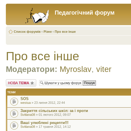
Педагогічний форум
Список форумів
‹
Різне
‹
Про все інше
Про все інше
Модератори:
Myroslav
,
viter
Створити нову тему
ТЕМИ
SOS
westua
» 23 липня 2012, 22:44
Закриття сільських шкіл: за і проти
Svitlana08
» 01 лютого 2012, 09:07
Ваші улюблені рецепти!!!
Svitlana08
» 17 травня 2012, 14:12