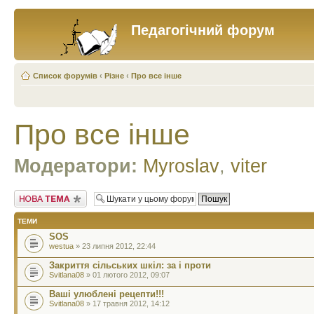
Педагогічний форум
Список форумів
‹
Різне
‹
Про все інше
Про все інше
Модератори:
Myroslav
,
viter
Створити нову тему
ТЕМИ
SOS
westua
» 23 липня 2012, 22:44
Закриття сільських шкіл: за і проти
Svitlana08
» 01 лютого 2012, 09:07
Ваші улюблені рецепти!!!
Svitlana08
» 17 травня 2012, 14:12