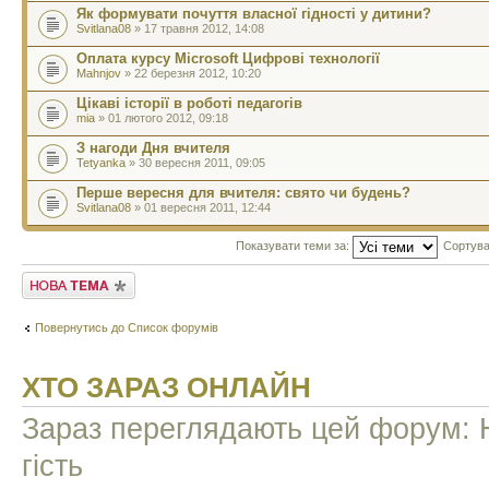
Як формувати почуття власної гідності у дитини?
Svitlana08
» 17 травня 2012, 14:08
Оплата курсу Microsoft Цифрові технології
Mahnjov
» 22 березня 2012, 10:20
Цікаві історії в роботі педагогів
mia
» 01 лютого 2012, 09:18
З нагоди Дня вчителя
Tetyanka
» 30 вересня 2011, 09:05
Перше вересня для вчителя: свято чи будень?
Svitlana08
» 01 вересня 2011, 12:44
Показувати теми за:
Сортува
Створити нову тему
Повернутись до Список форумів
ХТО ЗАРАЗ ОНЛАЙН
Зараз переглядають цей форум: Н
гість