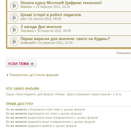
Оплата курсу Microsoft Цифрові технології
Mahnjov
» 22 березня 2012, 10:20
Цікаві історії в роботі педагогів
mia
» 01 лютого 2012, 09:18
З нагоди Дня вчителя
Tetyanka
» 30 вересня 2011, 09:05
Перше вересня для вчителя: свято чи будень?
Svitlana08
» 01 вересня 2011, 12:44
Показува
Створити нову тему
Повернутись до Список форумів
ХТО ЗАРАЗ ОНЛАЙН
Зараз переглядають цей форум: Немає зареєстрованих користувачів і 1 гість
ПРАВА ДОСТУПУ
Ви
не можете
створювати нові теми у цьому форумі
Ви
не можете
відповідати на теми у цьому форумі
Ви
не можете
редагувати ваші повідомлення у цьому форумі
Ви
не можете
видаляти ваші повідомлення у цьому форумі
Ви
не можете
додавати файли у цьому форумі