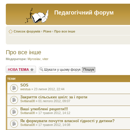
Педагогічний форум
Список форумів
‹
Різне
‹
Про все інше
Про все інше
Модератори:
Myroslav
,
viter
Створити нову тему
ТЕМИ
SOS
westua
» 23 липня 2012, 22:44
Закриття сільських шкіл: за і проти
Svitlana08
» 01 лютого 2012, 09:07
Ваші улюблені рецепти!!!
Svitlana08
» 17 травня 2012, 14:12
Як формувати почуття власної гідності у дитини?
Svitlana08
» 17 травня 2012, 14:08