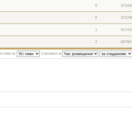
0
37243
0
37278
1
81741
2
66794
ти теми за:
Сортувати за