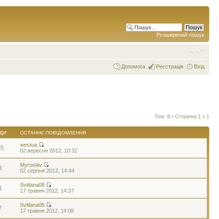
Розширений пошук
Допомога
Реєстрація
Вхід
Тем: 8 • Сторінка
1
з
1
ДИ
ОСТАННЄ ПОВІДОМЛЕННЯ
westua
65
02 вересня 2012, 10:32
Myroslav
3
02 серпня 2012, 14:44
Svitlana08
1
17 травня 2012, 14:37
Svitlana08
7
17 травня 2012, 14:08