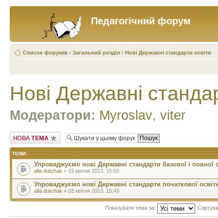
Педагогічний форум
Список форумів
‹
Загальний розділ
‹
Нові Державні стандарти освіти
Нові Державні стандар
Модератори:
Myroslav
,
viter
Створити нову тему
ТЕМИ
Упроваджуємо нові Державні стандарти базової і повної 
alla dutchak
» 03 квітня 2013, 15:50
Упроваджуємо нові Державні стандарти початкової освіт
alla dutchak
» 03 квітня 2013, 15:49
Показувати теми за:
Сортува