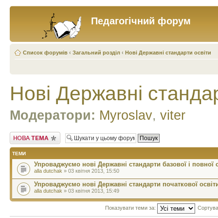
Педагогічний форум
Список форумів
‹
Загальний розділ
‹
Нові Державні стандарти освіти
Нові Державні стандар
Модератори:
Myroslav
,
viter
Створити нову тему
ТЕМИ
Упроваджуємо нові Державні стандарти базової і повної 
alla dutchak
» 03 квітня 2013, 15:50
Упроваджуємо нові Державні стандарти початкової освіт
alla dutchak
» 03 квітня 2013, 15:49
Показувати теми за:
Сортува