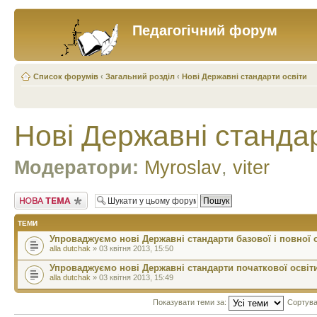
Педагогічний форум
Список форумів
‹
Загальний розділ
‹
Нові Державні стандарти освіти
Нові Державні стандар
Модератори:
Myroslav
,
viter
Створити нову тему
ТЕМИ
Упроваджуємо нові Державні стандарти базової і повної 
alla dutchak
» 03 квітня 2013, 15:50
Упроваджуємо нові Державні стандарти початкової освіт
alla dutchak
» 03 квітня 2013, 15:49
Показувати теми за:
Сортува