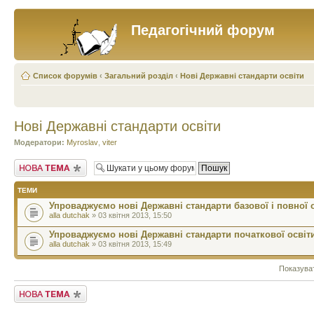
Педагогічний форум
Список форумів
‹
Загальний розділ
‹
Нові Державні стандарти освіти
Нові Державні стандарти освіти
Модератори:
Myroslav
,
viter
Створити нову тему
ТЕМИ
Упроваджуємо нові Державні стандарти базової і повної 
alla dutchak
» 03 квітня 2013, 15:50
Упроваджуємо нові Державні стандарти початкової освіт
alla dutchak
» 03 квітня 2013, 15:49
Показува
Створити нову тему