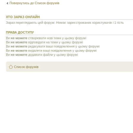
Повернутись до Список форумів
ХТО ЗАРАЗ ОНЛАЙН
Зараз переглядають цей форум: Немає зареєстрованих користувачів і 1 гість
ПРАВА ДОСТУПУ
Ви
не можете
створювати нові теми у цьому форумі
Ви
не можете
відповідати на теми у цьому форумі
Ви
не можете
редагувати ваші повідомлення у цьому форумі
Ви
не можете
видаляти ваші повідомлення у цьому форумі
Ви
не можете
додавати файли у цьому форумі
Список форумів