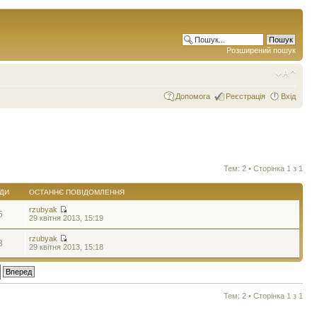
Розширений пошук
Допомога
Реєстрація
Вхід
Тем: 2 • Сторінка
1
з
1
ДИ
ОСТАННЄ ПОВІДОМЛЕННЯ
rzubyak
5
29 квітня 2013, 15:19
rzubyak
8
29 квітня 2013, 15:18
Тем: 2 • Сторінка
1
з
1