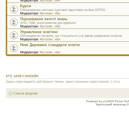
Модератори:
Myroslav
,
viter
Курси
Обговорюємо систему курсової підготовки на базі ОІППО
Модератори:
Myroslav
,
viter
Оцінювання якості знань
ЗНО, ПДА, моніторингові дослідження
Модератори:
Myroslav
,
viter
Управління освітою
Обговорюємо питання, що стосуються усіх рівнів управління освітою
Модератори:
Myroslav
,
viter
Нові Державні стандарти освіти
Модератори:
Myroslav
,
viter
ХТО ЗАРАЗ ОНЛАЙН
Зараз переглядають цей форум: Немає зареєстрованих користувачів і 1 гість
Список форумів
Powered by
phpBB
® Forum Sof
Український переклад 