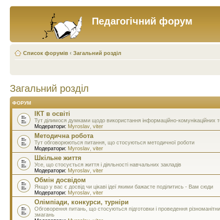
Педагогічний форум
Список форумів
‹
Загальний розділ
Загальний розділ
ФОРУМ
ІКТ в освіті
Тут ділимося думками щодо використання інформаційно-комунікаційних тех
Модератори:
Myroslav
,
viter
Методична робота
Тут обговорюються питання, що стосуються методичної роботи
Модератори:
Myroslav
,
viter
Шкільне життя
Усе, що стосується життя і діяльності навчальних закладів
Модератори:
Myroslav
,
viter
Обмін досвідом
Якщо у вас є досвід чи цікаві ідеї якими бажаєте поділитись - Вам сюди
Модератори:
Myroslav
,
viter
Олімпіади, конкурси, турніри
Обговорення питань, що стосуються підготовки і проведення різноманітн
змагань