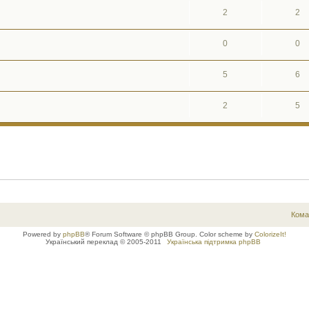
2
2
0
0
5
6
2
5
Кома
Powered by
phpBB
® Forum Software © phpBB Group. Color scheme by
ColorizeIt!
Український переклад © 2005-2011
Українська підтримка phpBB