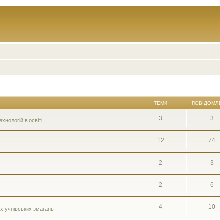
ТЕМИ
ПОВІДОМЛ
3
3
нологій в освіті
12
74
2
3
2
6
4
10
их учнівських змагань