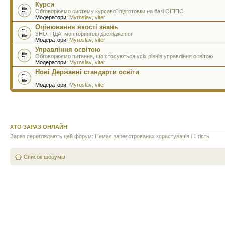
Курси
Обговорюємо систему курсової підготовки на базі ОІППО
Модератори:
Myroslav
,
viter
Оцінювання якості знань
ЗНО, ПДА, моніторингові дослідження
Модератори:
Myroslav
,
viter
Управління освітою
Обговорюємо питання, що стосуються усіх рівнів управління освітою
Модератори:
Myroslav
,
viter
Нові Державні стандарти освіти
Модератори:
Myroslav
,
viter
ХТО ЗАРАЗ ОНЛАЙН
Зараз переглядають цей форум: Немає зареєстрованих користувачів і 1 гість
Список форумів