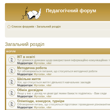
Педагогічний форум
Список форумів
‹
Загальний розділ
Загальний розділ
ФОРУМ
ІКТ в освіті
Тут ділимося думками щодо використання інформаційно-комунікаційних тех
Модератори:
Myroslav
,
viter
Методична робота
Тут обговорюються питання, що стосуються методичної роботи
Модератори:
Myroslav
,
viter
Шкільне життя
Усе, що стосується життя і діяльності навчальних закладів
Модератори:
Myroslav
,
viter
Обмін досвідом
Якщо у вас є досвід чи цікаві ідеї якими бажаєте поділитись - Вам сюди
Модератори:
Myroslav
,
viter
Олімпіади, конкурси, турніри
Обговорення питань, що стосуються підготовки і проведення різноманітн
Модератори:
Myroslav
,
viter