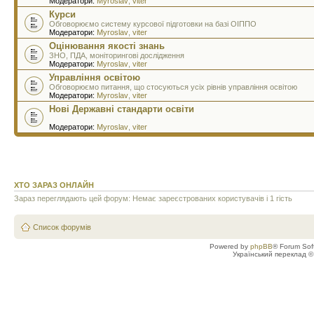
Модератори:
Myroslav
,
viter
Курси
Обговорюємо систему курсової підготовки на базі ОІППО
Модератори:
Myroslav
,
viter
Оцінювання якості знань
ЗНО, ПДА, моніторингові дослідження
Модератори:
Myroslav
,
viter
Управління освітою
Обговорюємо питання, що стосуються усіх рівнів управління освітою
Модератори:
Myroslav
,
viter
Нові Державні стандарти освіти
Модератори:
Myroslav
,
viter
ХТО ЗАРАЗ ОНЛАЙН
Зараз переглядають цей форум: Немає зареєстрованих користувачів і 1 гість
Список форумів
Powered by
phpBB
® Forum Sof
Український переклад 