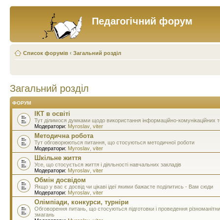
Педагогічний форум
Список форумів
‹
Загальний розділ
Загальний розділ
ФОРУМ
ІКТ в освіті
Тут ділимося думками щодо використання інформаційно-комунікаційних тех
Модератори:
Myroslav
,
viter
Методична робота
Тут обговорюються питання, що стосуються методичної роботи
Модератори:
Myroslav
,
viter
Шкільне життя
Усе, що стосується життя і діяльності навчальних закладів
Модератори:
Myroslav
,
viter
Обмін досвідом
Якщо у вас є досвід чи цікаві ідеї якими бажаєте поділитись - Вам сюди
Модератори:
Myroslav
,
viter
Олімпіади, конкурси, турніри
Обговорення питань, що стосуються підготовки і проведення різноманітн
змагань