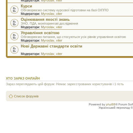
Модератори:
Myroslav
,
viter
Курси
Обговорюємо систему курсової підготовки на базі ОІППО
Модератори:
Myroslav
,
viter
Оцінювання якості знань
ЗНО, ПДА, моніторингові дослідження
Модератори:
Myroslav
,
viter
Управління освітою
Обговорюємо питання, що стосуються усіх рівнів управління освітою
Модератори:
Myroslav
,
viter
Нові Державні стандарти освіти
Модератори:
Myroslav
,
viter
ХТО ЗАРАЗ ОНЛАЙН
Зараз переглядають цей форум: Немає зареєстрованих користувачів і 1 гість
Список форумів
Powered by
phpBB
® Forum Sof
Український переклад 