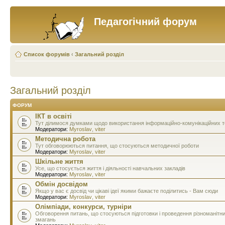
Педагогічний форум
Список форумів
‹
Загальний розділ
Загальний розділ
ФОРУМ
ІКТ в освіті
Тут ділимося думками щодо використання інформаційно-комунікаційних тех
Модератори:
Myroslav
,
viter
Методична робота
Тут обговорюються питання, що стосуються методичної роботи
Модератори:
Myroslav
,
viter
Шкільне життя
Усе, що стосується життя і діяльності навчальних закладів
Модератори:
Myroslav
,
viter
Обмін досвідом
Якщо у вас є досвід чи цікаві ідеї якими бажаєте поділитись - Вам сюди
Модератори:
Myroslav
,
viter
Олімпіади, конкурси, турніри
Обговорення питань, що стосуються підготовки і проведення різноманітн
змагань