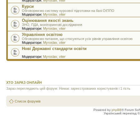
Модератори:
Myroslav
,
viter
Курси
Обговорюємо систему курсової підготовки на базі ОІППО
Модератори:
Myroslav
,
viter
Оцінювання якості знань
ЗНО, ПДА, моніторингові дослідження
Модератори:
Myroslav
,
viter
Управління освітою
Обговорюємо питання, що стосуються усіх рівнів управління освітою
Модератори:
Myroslav
,
viter
Нові Державні стандарти освіти
Модератори:
Myroslav
,
viter
ХТО ЗАРАЗ ОНЛАЙН
Зараз переглядають цей форум: Немає зареєстрованих користувачів і 1 гість
Список форумів
Powered by
phpBB
® Forum Sof
Український переклад 