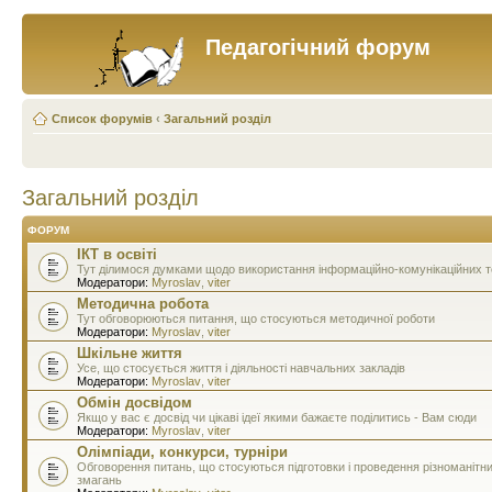
Педагогічний форум
Список форумів
‹
Загальний розділ
Загальний розділ
ФОРУМ
ІКТ в освіті
Тут ділимося думками щодо використання інформаційно-комунікаційних тех
Модератори:
Myroslav
,
viter
Методична робота
Тут обговорюються питання, що стосуються методичної роботи
Модератори:
Myroslav
,
viter
Шкільне життя
Усе, що стосується життя і діяльності навчальних закладів
Модератори:
Myroslav
,
viter
Обмін досвідом
Якщо у вас є досвід чи цікаві ідеї якими бажаєте поділитись - Вам сюди
Модератори:
Myroslav
,
viter
Олімпіади, конкурси, турніри
Обговорення питань, що стосуються підготовки і проведення різноманітн
змагань