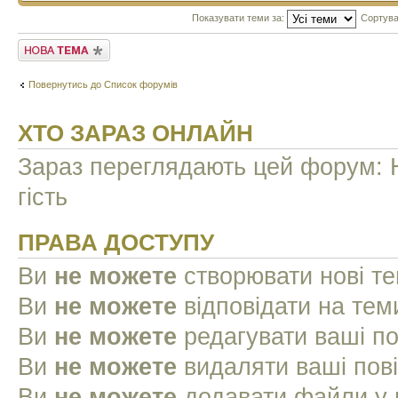
Показувати теми за:
Сортува
Створити нову тему
Повернутись до Список форумів
ХТО ЗАРАЗ ОНЛАЙН
Зараз переглядають цей форум: Н
гість
ПРАВА ДОСТУПУ
Ви
не можете
створювати нові т
Ви
не можете
відповідати на тем
Ви
не можете
редагувати ваші п
Ви
не можете
видаляти ваші пов
Ви
не можете
додавати файли у 