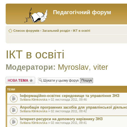
Педагогічний форум
Список форумів
‹
Загальний розділ
‹
ІКТ в освіті
ІКТ в освіті
Модератори:
Myroslav
,
viter
Створити нову тему
ТЕМИ
Інформаційно-освітнє середовище та управління ЗНЗ
Svitlana Klimkovska
» 02 листопада 2011, 09:46
Апробація програмних засобів для управлінської діяльно
Svitlana Klimkovska
» 02 листопада 2011, 09:42
Інтернет-ресурси на допомогу керівнику ЗНЗ
Svitlana Klimkovska
» 02 листопада 2011, 09:41