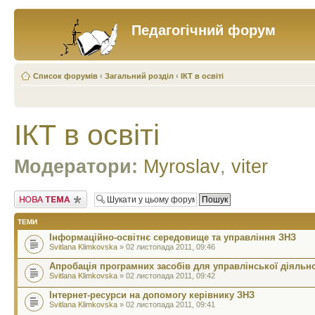
Педагогічний форум
Список форумів
‹
Загальний розділ
‹
ІКТ в освіті
ІКТ в освіті
Модератори:
Myroslav
,
viter
Створити нову тему
ТЕМИ
Інформаційно-освітнє середовище та управління ЗНЗ
Svitlana Klimkovska
» 02 листопада 2011, 09:46
Апробація програмних засобів для управлінської діяльно
Svitlana Klimkovska
» 02 листопада 2011, 09:42
Інтернет-ресурси на допомогу керівнику ЗНЗ
Svitlana Klimkovska
» 02 листопада 2011, 09:41