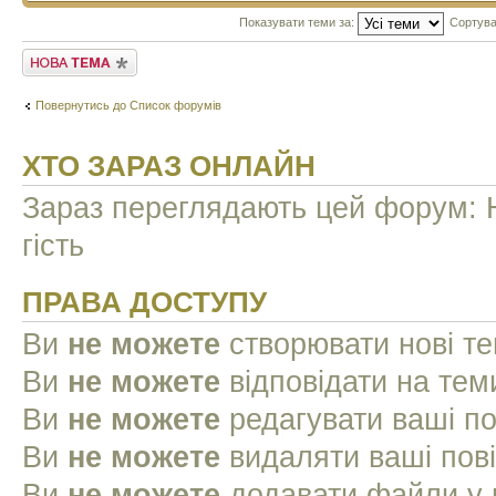
Показувати теми за:
Сортува
Створити нову тему
Повернутись до Список форумів
ХТО ЗАРАЗ ОНЛАЙН
Зараз переглядають цей форум: Н
гість
ПРАВА ДОСТУПУ
Ви
не можете
створювати нові т
Ви
не можете
відповідати на тем
Ви
не можете
редагувати ваші п
Ви
не можете
видаляти ваші пов
Ви
не можете
додавати файли у 