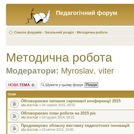
Педагогічний форум
Список форумів
‹
Загальний розділ
‹
Методична робота
Методична робота
Модератори:
Myroslav
,
viter
Створити нову тему
ТЕМИ
Обговорюємо питання серпневої конференції 2015
alla dutchak
» 04 червня 2015, 09:52
Обговорюємо план роботи на 2015 рік
alla dutchak
» 03 грудня 2014, 09:21
Продовжуємо обласну виставку педагогічних інновацій
alla dutchak
» 03 квітня 2013, 14:00