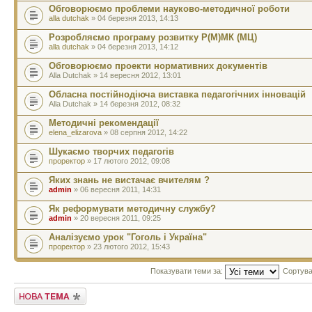
Обговорюємо проблеми науково-методичної роботи
alla dutchak
» 04 березня 2013, 14:13
Розробляємо програму розвитку Р(М)МК (МЦ)
alla dutchak
» 04 березня 2013, 14:12
Обговорюємо проекти нормативних документів
Alla Dutchak » 14 вересня 2012, 13:01
Обласна постійнодіюча виставка педагогічних інновацій
Alla Dutchak » 14 березня 2012, 08:32
Методичні рекомендації
elena_elizarova
» 08 серпня 2012, 14:22
Шукаємо творчих педагогів
проректор
» 17 лютого 2012, 09:08
Яких знань не вистачає вчителям ?
admin
» 06 вересня 2011, 14:31
Як реформувати методичну службу?
admin
» 20 вересня 2011, 09:25
Аналізуємо урок "Гоголь і Україна"
проректор
» 23 лютого 2012, 15:43
Показувати теми за:
Сортува
Створити нову тему