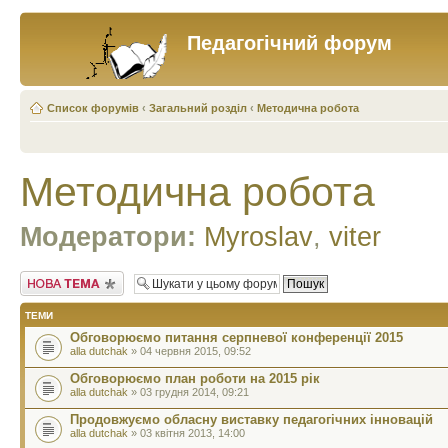
Педагогічний форум
Список форумів
‹
Загальний розділ
‹
Методична робота
Методична робота
Модератори:
Myroslav
,
viter
Створити нову тему
ТЕМИ
Обговорюємо питання серпневої конференції 2015
alla dutchak
» 04 червня 2015, 09:52
Обговорюємо план роботи на 2015 рік
alla dutchak
» 03 грудня 2014, 09:21
Продовжуємо обласну виставку педагогічних інновацій
alla dutchak
» 03 квітня 2013, 14:00