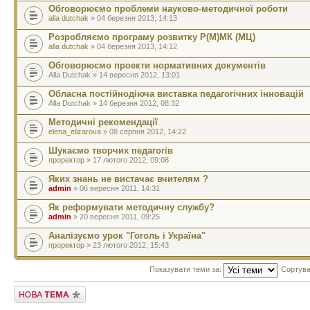
Обговорюємо проблеми науково-методичної роботи
alla dutchak
» 04 березня 2013, 14:13
Розробляємо програму розвитку Р(М)МК (МЦ)
alla dutchak
» 04 березня 2013, 14:12
Обговорюємо проекти нормативних документів
Alla Dutchak » 14 вересня 2012, 13:01
Обласна постійнодіюча виставка педагогічних інновацій
Alla Dutchak » 14 березня 2012, 08:32
Методичні рекомендації
elena_elizarova
» 08 серпня 2012, 14:22
Шукаємо творчих педагогів
проректор
» 17 лютого 2012, 09:08
Яких знань не вистачає вчителям ?
admin
» 06 вересня 2011, 14:31
Як реформувати методичну службу?
admin
» 20 вересня 2011, 09:25
Аналізуємо урок "Гоголь і Україна"
проректор
» 23 лютого 2012, 15:43
Показувати теми за:
Сортува
Створити нову тему