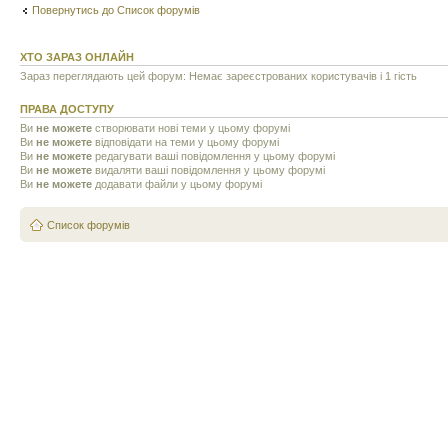
Повернутись до Список форумів
ХТО ЗАРАЗ ОНЛАЙН
Зараз переглядають цей форум: Немає зареєстрованих користувачів і 1 гість
ПРАВА ДОСТУПУ
Ви
не можете
створювати нові теми у цьому форумі
Ви
не можете
відповідати на теми у цьому форумі
Ви
не можете
редагувати ваші повідомлення у цьому форумі
Ви
не можете
видаляти ваші повідомлення у цьому форумі
Ви
не можете
додавати файли у цьому форумі
Список форумів