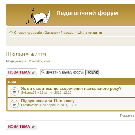
Педагогічний форум
Список форумів
‹
Загальний розділ
‹
Шкільне життя
Шкільне життя
Модератори:
Myroslav
,
viter
Створити нову тему
ТЕМИ
Як ви ставитесь до скорочення навчального року?
Svitlana08
» 19 квітня 2012, 12:20
Підручники для 11-го класу
ProstoVasia
» 24 вересня 2011, 13:20
Показува
Створити нову тему