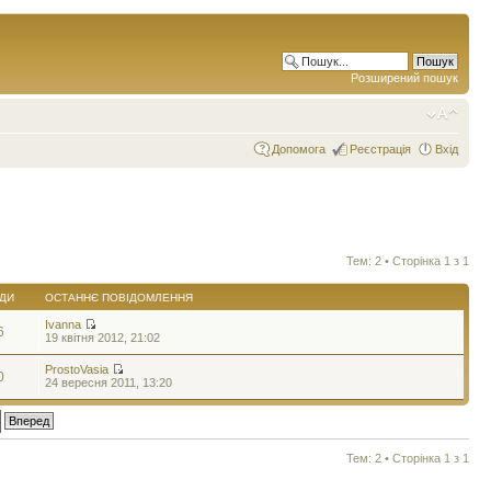
Розширений пошук
Допомога
Реєстрація
Вхід
Тем: 2 • Сторінка
1
з
1
ДИ
ОСТАННЄ ПОВІДОМЛЕННЯ
Ivanna
6
19 квітня 2012, 21:02
ProstoVasia
0
24 вересня 2011, 13:20
Тем: 2 • Сторінка
1
з
1