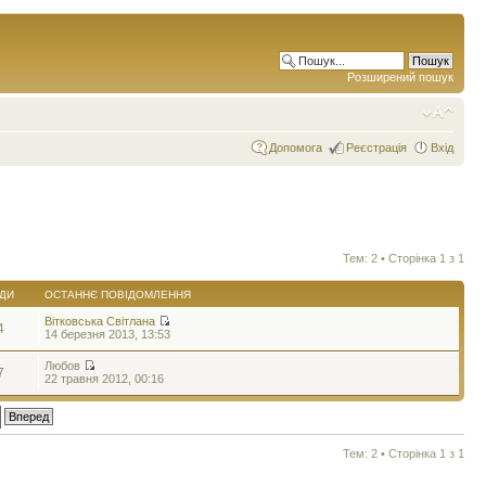
Розширений пошук
Допомога
Реєстрація
Вхід
Тем: 2 • Сторінка
1
з
1
ДИ
ОСТАННЄ ПОВІДОМЛЕННЯ
Вітковська Світлана
4
14 березня 2013, 13:53
Любов
7
22 травня 2012, 00:16
Тем: 2 • Сторінка
1
з
1