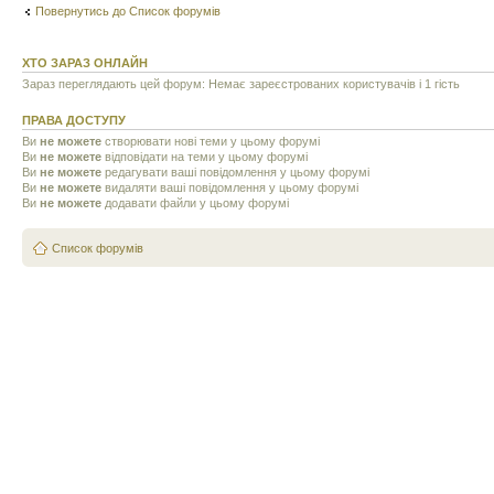
Повернутись до Список форумів
ХТО ЗАРАЗ ОНЛАЙН
Зараз переглядають цей форум: Немає зареєстрованих користувачів і 1 гість
ПРАВА ДОСТУПУ
Ви
не можете
створювати нові теми у цьому форумі
Ви
не можете
відповідати на теми у цьому форумі
Ви
не можете
редагувати ваші повідомлення у цьому форумі
Ви
не можете
видаляти ваші повідомлення у цьому форумі
Ви
не можете
додавати файли у цьому форумі
Список форумів