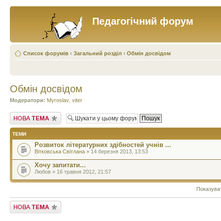
Педагогічний форум
Список форумів
‹
Загальний розділ
‹
Обмін досвідом
Обмін досвідом
Модератори:
Myroslav
,
viter
Створити нову тему
ТЕМИ
Розвиток літературних здібностей учнів ...
Вітковська Світлана
» 14 березня 2013, 13:53
Хочу запитати...
Любов » 16 травня 2012, 21:57
Показува
Створити нову тему