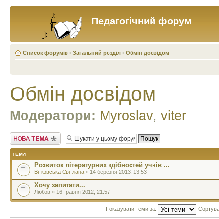
Педагогічний форум
Список форумів
‹
Загальний розділ
‹
Обмін досвідом
Обмін досвідом
Модератори:
Myroslav
,
viter
Створити нову тему
ТЕМИ
Розвиток літературних здібностей учнів ...
Вітковська Світлана
» 14 березня 2013, 13:53
Хочу запитати...
Любов » 16 травня 2012, 21:57
Показувати теми за:
Сортува