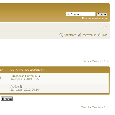
Розширений пошук
Допомога
Реєстрація
Вхід
Тем: 2 • Сторінка
1
з
1
ДИ
ОСТАННЄ ПОВІДОМЛЕННЯ
Вітковська Світлана
3
14 березня 2013, 13:53
Любов
1
22 травня 2012, 00:16
Тем: 2 • Сторінка
1
з
1