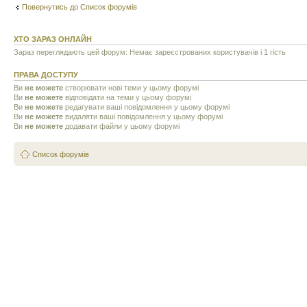
Повернутись до Список форумів
ХТО ЗАРАЗ ОНЛАЙН
Зараз переглядають цей форум: Немає зареєстрованих користувачів і 1 гість
ПРАВА ДОСТУПУ
Ви
не можете
створювати нові теми у цьому форумі
Ви
не можете
відповідати на теми у цьому форумі
Ви
не можете
редагувати ваші повідомлення у цьому форумі
Ви
не можете
видаляти ваші повідомлення у цьому форумі
Ви
не можете
додавати файли у цьому форумі
Список форумів