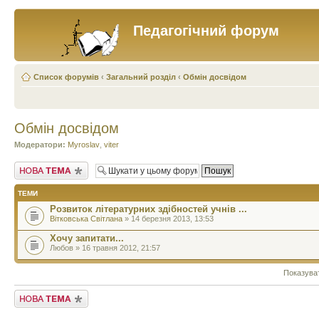
Педагогічний форум
Список форумів
‹
Загальний розділ
‹
Обмін досвідом
Обмін досвідом
Модератори:
Myroslav
,
viter
Створити нову тему
ТЕМИ
Розвиток літературних здібностей учнів ...
Вітковська Світлана
» 14 березня 2013, 13:53
Хочу запитати...
Любов » 16 травня 2012, 21:57
Показува
Створити нову тему