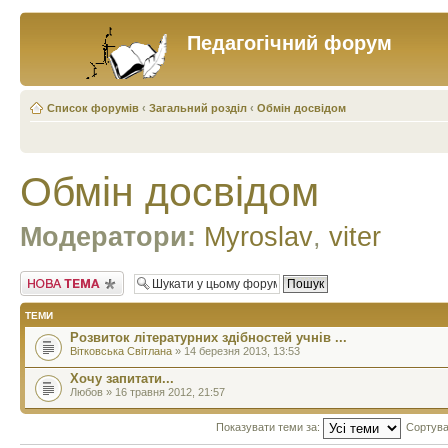
Педагогічний форум
Список форумів
‹
Загальний розділ
‹
Обмін досвідом
Обмін досвідом
Модератори:
Myroslav
,
viter
Створити нову тему
ТЕМИ
Розвиток літературних здібностей учнів ...
Вітковська Світлана
» 14 березня 2013, 13:53
Хочу запитати...
Любов » 16 травня 2012, 21:57
Показувати теми за:
Сортува