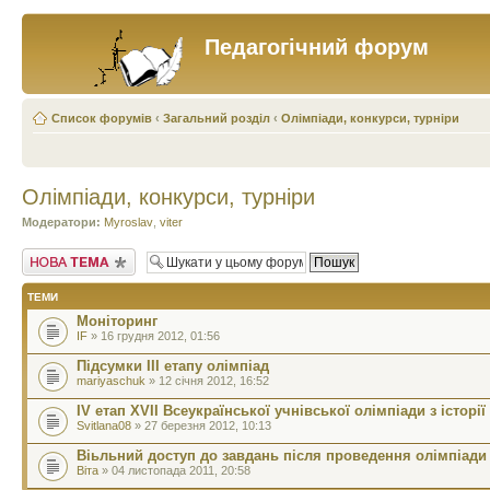
Педагогічний форум
Список форумів
‹
Загальний розділ
‹
Олімпіади, конкурси, турніри
Олімпіади, конкурси, турніри
Модератори:
Myroslav
,
viter
Створити нову тему
ТЕМИ
Монiторинг
IF
» 16 грудня 2012, 01:56
Підсумки ІІІ етапу олімпіад
mariyaschuk
» 12 січня 2012, 16:52
ІV етап ХVІІ Всеукраїнської учнівської олімпіади з історії
Svitlana08
» 27 березня 2012, 10:13
Віьльний доступ до завдань після проведення олімпіади
Віта
» 04 листопада 2011, 20:58