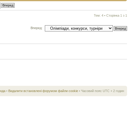
Тем: 4 • Сторінка
1
з
1
Вперед:
нда
•
Видалити встановлені форумом файли cookie
• Часовий пояс UTC + 2 годин