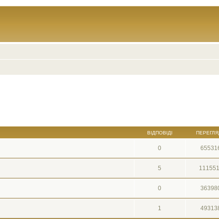
ВІДПОВІДІ
ПЕРЕГЛЯ
0
65531
5
11155
0
36398
1
49313