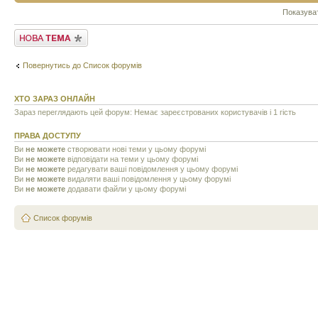
Показува
Створити нову тему
Повернутись до Список форумів
ХТО ЗАРАЗ ОНЛАЙН
Зараз переглядають цей форум: Немає зареєстрованих користувачів і 1 гість
ПРАВА ДОСТУПУ
Ви
не можете
створювати нові теми у цьому форумі
Ви
не можете
відповідати на теми у цьому форумі
Ви
не можете
редагувати ваші повідомлення у цьому форумі
Ви
не можете
видаляти ваші повідомлення у цьому форумі
Ви
не можете
додавати файли у цьому форумі
Список форумів