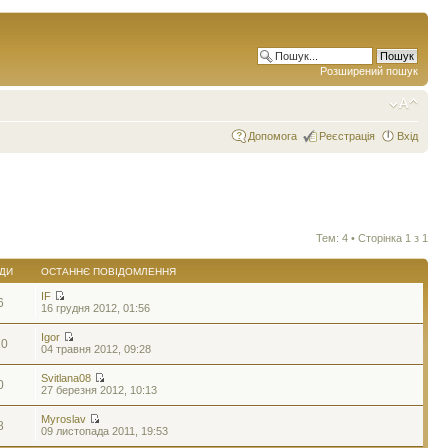
Розширений пошук
Допомога
Реєстрація
Вхід
Тем: 4 • Сторінка
1
з
1
ДИ
ОСТАННЄ ПОВІДОМЛЕННЯ
IF
6
16 грудня 2012, 01:56
Igor
10
04 травня 2012, 09:28
Svitlana08
0
27 березня 2012, 10:13
Myroslav
8
09 листопада 2011, 19:53