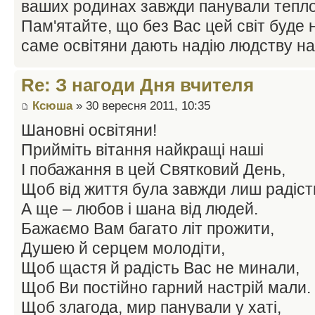
ваших родинах завжди панували тепло,
Пам'ятайте, що без Вас цей світ буде 
саме освітяни дають надію людству н
Re: З нагоди Дня вчителя
Ксюша
» 30 вересня 2011, 10:35
Шановні освітяни!
Прийміть вітання найкращі наші
І побажання в цей Святковий День,
Щоб від життя була завжди лиш радіст
А ще – любов і шана від людей.
Бажаємо Вам багато літ прожити,
Душею й серцем молодіти,
Щоб щастя й радість Вас не минали,
Щоб Ви постійно гарний настрій мали.
Щоб злагода, мир панували у хаті,