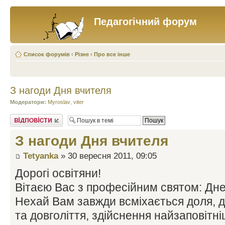
Педагогічний форум
Список форумів
‹
Різне
‹
Про все інше
З нагоди Дня вчителя
Модератори:
Myroslav
,
viter
Відповісти
З нагоди Дня вчителя
Tetyanka
» 30 вересня 2011, 09:05
Дорогі освітяни!
Вітаєю Вас з професійним святом: Днем
Нехай Вам завжди всміхається доля, д
та довголіття, здійснення найзаповітні