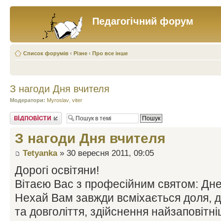
Педагогічний форум
Список форумів
‹
Різне
‹
Про все інше
З нагоди Дня вчителя
Модератори:
Myroslav
,
viter
Відповісти
З нагоди Дня вчителя
Tetyanka
» 30 вересня 2011, 09:05
Дорогі освітяни!
Вітаєю Вас з професійним святом: Днем
Нехай Вам завжди всміхається доля, д
та довголіття, здійснення найзаповітні