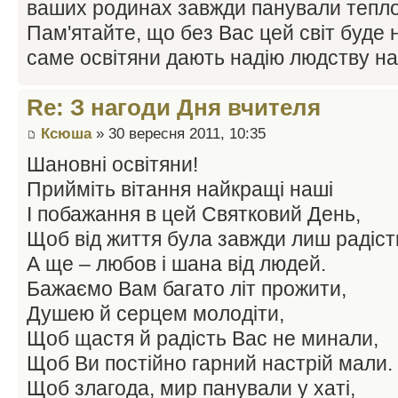
ваших родинах завжди панували тепло,
Пам'ятайте, що без Вас цей світ буде 
саме освітяни дають надію людству н
Re: З нагоди Дня вчителя
Ксюша
» 30 вересня 2011, 10:35
Шановні освітяни!
Прийміть вітання найкращі наші
І побажання в цей Святковий День,
Щоб від життя була завжди лиш радіст
А ще – любов і шана від людей.
Бажаємо Вам багато літ прожити,
Душею й серцем молодіти,
Щоб щастя й радість Вас не минали,
Щоб Ви постійно гарний настрій мали.
Щоб злагода, мир панували у хаті,