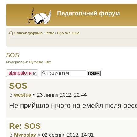
Педагогічний форум
Список форумів
‹
Різне
‹
Про все інше
SOS
Модератори:
Myroslav
,
viter
Відповісти
SOS
westua
» 23 липня 2012, 22:44
Не прийшло нічого на емейл після реєс
Re: SOS
Myroslav
» 02 серпня 2012, 14:31