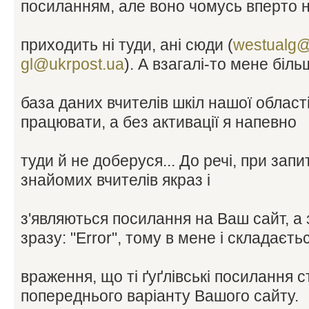
посиланням, але воно чомусь вперто 
приходить ні туди, ані сюди (
westualg@
gl@ukrpost.ua
). А взагалі-то мене біль
база даних вчителів шкіл нашої област
працювати, а без активації я напевно
туди й не доберуся... До речі, при зап
знайомих вчителів якраз і
з'являються посилання на Ваш сайт, а
зразу: "Error", тому в мене і складаєть
враження, що ті ґуґлівські посилання 
попереднього варіанту Вашого сайту.