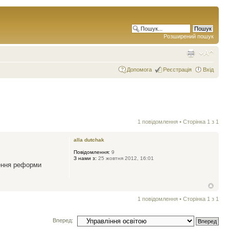
Розширений пошук
Допомога
Реєстрація
Вхід
1 повідомлення • Сторінка
1
з
1
alla dutchak
Повідомлення:
9
З нами з:
25 жовтня 2012, 16:01
чення реформи
1 повідомлення • Сторінка
1
з
1
Вперед: