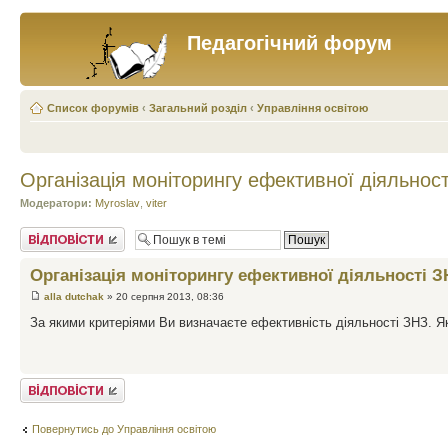
Педагогічний форум
Список форумів
‹
Загальний розділ
‹
Управління освітою
Організація моніторингу ефективної діяльнос
Модератори:
Myroslav
,
viter
Відповісти
Організація моніторингу ефективної діяльності 
alla dutchak
» 20 серпня 2013, 08:36
За якими критеріями Ви визначаєте ефективність діяльності ЗНЗ. Я
Відповісти
Повернутись до Управління освітою