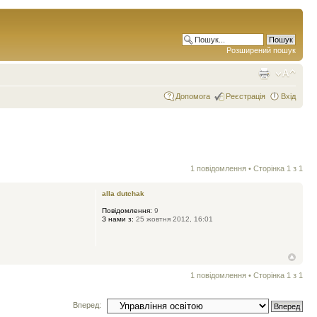
Розширений пошук
Допомога
Реєстрація
Вхід
1 повідомлення • Сторінка
1
з
1
alla dutchak
Повідомлення:
9
З нами з:
25 жовтня 2012, 16:01
1 повідомлення • Сторінка
1
з
1
Вперед: