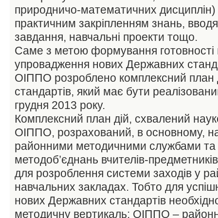
природничо-математичних дисциплін)
практичним закріпленням знань, вводя
завдання, навчальні проекти тощо.
Саме з метою формування готовності 
упровадження нових Державних станда
ОІППО розроблено комплексний план 
стандартів, який має бути реалізовани
грудня 2013 року.
Комплексний план дій, схвалений на
ОІППО, розрахований, в основному, н
районними методичними службами та 
методоб’єднань вчителів-предметників
для розроблення системи заходів у рай
навчальних закладах. Тобто для успі
нових Державних стандартів необхідно
методичну вертикаль: ОІППО – районні