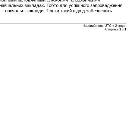
айонними методичними службами та керівниками
, навчальних закладах. Тобто для успішного запровадження
– навчальні заклади. Тільки такий підхід забезпечить
Часовий пояс UTC + 2 годин
Сторінка
1
з
1