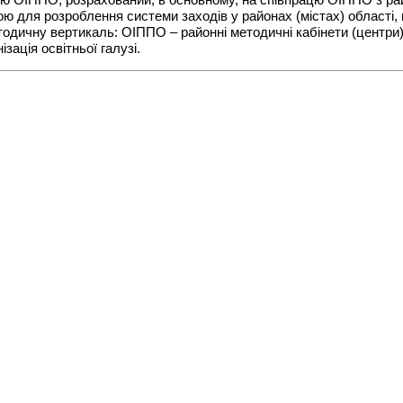
ою ОІППО, розрахований, в основному, на співпрацю ОІППО з р
ою для розроблення системи заходів у районах (містах) області
одичну вертикаль: ОІППО – районні методичні кабінети (центри) 
зація освітньої галузі.