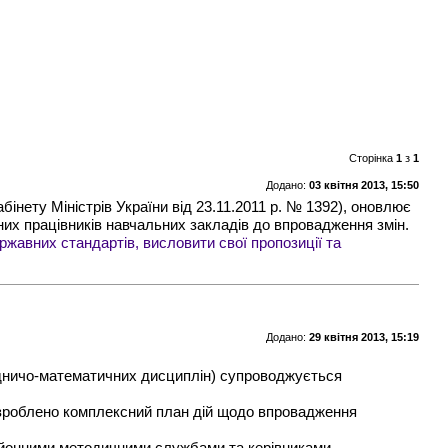
Сторінка
1
з
1
Додано:
03 квітня 2013, 15:50
інету Міністрів України від 23.11.2011 р. № 1392), оновлює
чних працівників навчальних закладів до впровадження змін.
жавних стандартів, висловити свої пропозиції та
Додано:
29 квітня 2013, 15:19
одничо-математичних дисциплін) супроводжується
озроблено комплексний план дій щодо впровадження