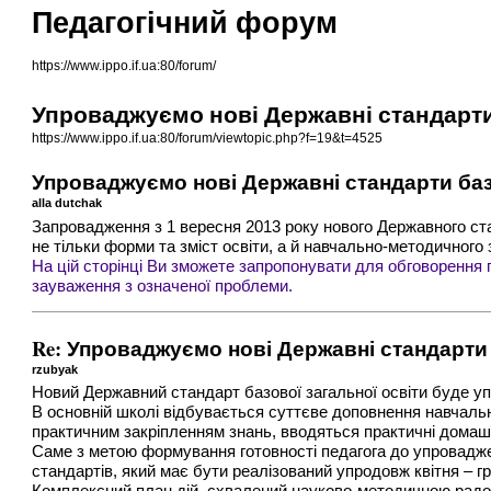
Педагогічний форум
https://www.ippo.if.ua:80/forum/
Упроваджуємо нові Державні стандарти 
https://www.ippo.if.ua:80/forum/viewtopic.php?f=19&t=4525
Упроваджуємо нові Державні стандарти базо
alla dutchak
Запровадження з 1 вересня 2013 року нового Державного стан
не тільки форми та зміст освіти, а й навчально-методичного
На цій сторінці Ви зможете запропонувати для обговорення 
зауваження з означеної проблеми.
Re: Упроваджуємо нові Державні стандарти 
rzubyak
Новий Державний стандарт базової загальної освіти буде уп
В основній школі відбувається суттєве доповнення навчал
практичним закріпленням знань, вводяться практичні домашн
Саме з метою формування готовності педагога до упровадж
стандартів, який має бути реалізований упродовж квітня – г