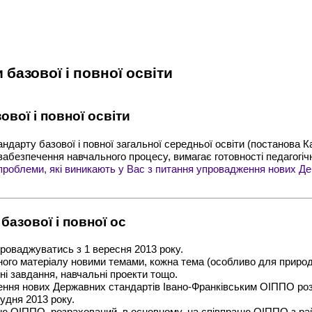
базової і повної освіти
вої і повної освіти
дарту базової і повної загальної середньої освіти (постанова Каб
 забезпечення навчального процесу, вимагає готовності педагогі
проблеми, які виникають у Вас з питання упровадження нових Дер
базової і повної ос
роваджуватись з 1 вересня 2013 року.
ьного матеріалу новими темами, кожна тема (особливо для прир
і завдання, навчальні проекти тощо.
ення нових Державних стандартів Івано-Франківським ОІППО р
рудня 2013 року.