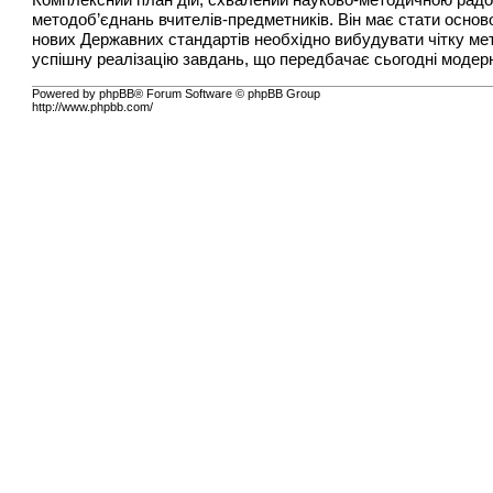
Комплексний план дій, схвалений науково-методичною рад
методоб’єднань вчителів-предметників. Він має стати основ
нових Державних стандартів необхідно вибудувати чітку мет
успішну реалізацію завдань, що передбачає сьогодні модерні
Powered by phpBB® Forum Software © phpBB Group
http://www.phpbb.com/