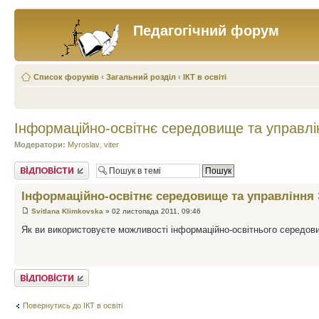
Педагогічний форум
Список форумів
‹
Загальний розділ
‹
ІКТ в освіті
Інформаційно-освітнє середовище та управл
Модератори:
Myroslav
,
viter
Відповісти
Інформаційно-освітнє середовище та управління
Svitlana Klimkovska
» 02 листопада 2011, 09:46
Як ви використовуєте можливості інформаційно-освітнього середо
Відповісти
Повернутись до ІКТ в освіті