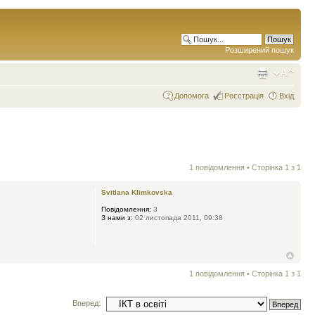
Розширений пошук
Допомога
Реєстрація
Вхід
1 повідомлення • Сторінка
1
з
1
Svitlana Klimkovska
Повідомлення:
3
З нами з:
02 листопада 2011, 09:38
1 повідомлення • Сторінка
1
з
1
Вперед: