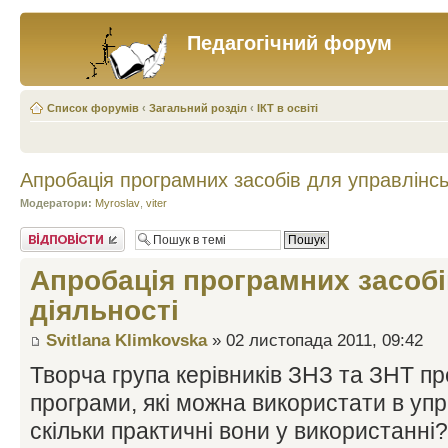
Педагогічний форум
Список форумів
‹
Загальний розділ
‹
ІКТ в освіті
Апробація програмних засобів для управлінсь
Модератори:
Myroslav
,
viter
Відповісти
Апробація програмних засобі
діяльності
Svitlana Klimkovska
» 02 листопада 2011, 09:42
Творча група керівників ЗНЗ та ЗНТ п
програми, які можна використати в упра
скільки практичні вони у використанні?