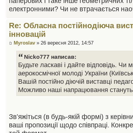
паперових і таке інше геометричних ті
електронними? Чи не втрачається нао
Re: Обласна постійнодіюча вист
інновацій
Myroslav
» 26 вересня 2012, 14:57
Nicko777 написав:
Будьте ласкаві і дайте відповідь. Чи
аерокосмічної молоді України (Київсь
Вашій постійно діючій виставці педаго
Можливо наші напрацювання стануть 
Зв’яжіться (в будь-якій формі) з керів
ваші пропозиції щодо співпраці. Конкр