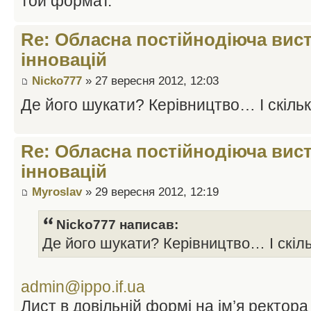
той формат.
Re: Обласна постійнодіюча вист
інновацій
Nicko777
» 27 вересня 2012, 12:03
Де його шукати? Керівництво… І скіль
Re: Обласна постійнодіюча вист
інновацій
Myroslav
» 29 вересня 2012, 12:19
Nicko777 написав:
Де його шукати? Керівництво… І скіл
admin@ippo.if.ua
Лист в довільній формі на ім’я ректора