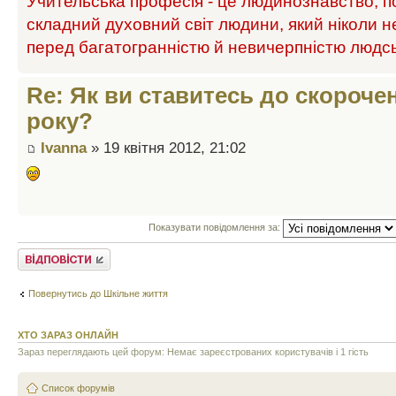
Учительська професія - це людинознавство, п
складний духовний світ людини, який ніколи н
перед багатогранністю й невичерпністю людс
Re: Як ви ставитесь до скороче
року?
Ivanna
» 19 квітня 2012, 21:02
Показувати повідомлення за:
Відповісти
Повернутись до Шкільне життя
ХТО ЗАРАЗ ОНЛАЙН
Зараз переглядають цей форум: Немає зареєстрованих користувачів і 1 гість
Список форумів