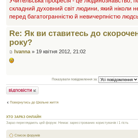
Учительська професія - це людинознавство, п
складний духовний світ людини, який ніколи н
перед багатогранністю й невичерпністю людс
Re: Як ви ставитесь до скороче
року?
Ivanna
» 19 квітня 2012, 21:02
Показувати повідомлення за:
Відповісти
Повернутись до Шкільне життя
ХТО ЗАРАЗ ОНЛАЙН
Зараз переглядають цей форум: Немає зареєстрованих користувачів і 1 гість
Список форумів